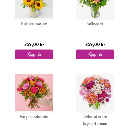
Solsikkepasjon
Solkysset
359,00 kr
359,00 kr
Kjøp nå
Kjøp nå
Fargesprakende
Dekoratørens
krysantemum