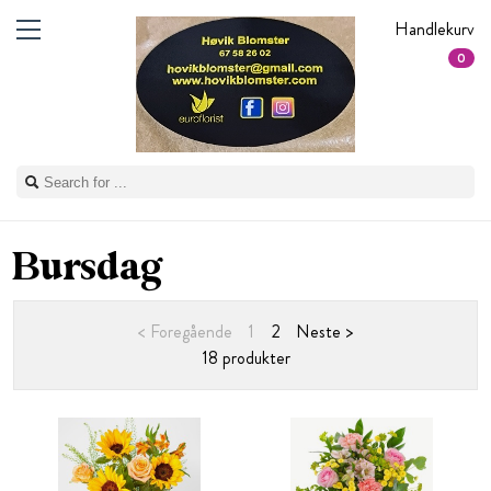
Handlekurv
0
Bursdag
< Foregående
1
2
Neste >
18 produkter