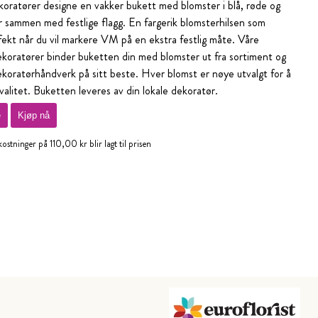
koratører designe en vakker bukett med blomster i blå, røde og
r sammen med festlige flagg. En fargerik blomsterhilsen som
fekt når du vil markere VM på en ekstra festlig måte. Våre
ekoratører binder buketten din med blomster ut fra sortiment og
koratørhåndverk på sitt beste. Hver blomst er nøye utvalgt for å
valitet. Buketten leveres av din lokale dekoratør.
e
Kjøp nå
stninger på 110,00 kr blir lagt til prisen