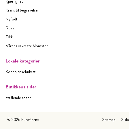
Kjærlighet
Krans til begravelse
Nyfødt
Roser
Takk
Vårens vakreste blomster
Lokale kategorier
Kondolansebukett
Butikkens sider
strålende roser
©
2026
Euroflorist
Sitemap
Sikk