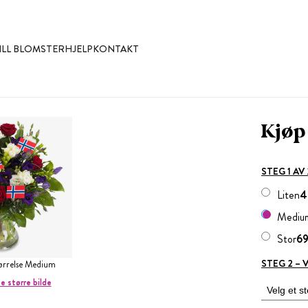
ILL BLOMSTER
HJELP
KONTAKT
Kjøp
STEG 1 AV
Liten
4
Mediu
Stor
69
STEG 2 –
størrelse Medium
se større bilde