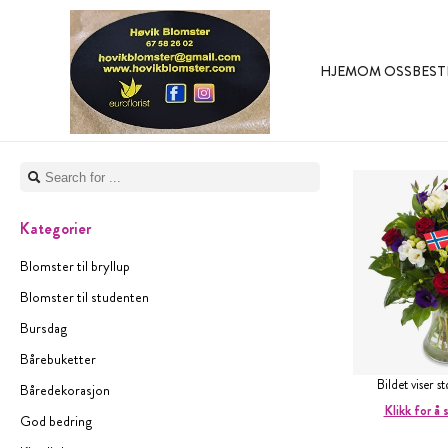
HJEM
OM OSS
BEST
Kategorier
Blomster til bryllup
Blomster til studenten
Bursdag
Bårebuketter
Bildet viser 
Båredekorasjon
Klikk for å 
God bedring