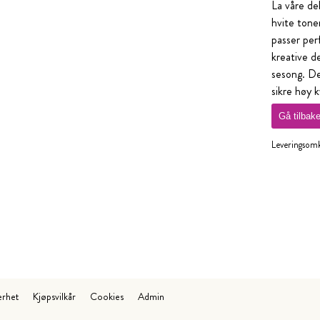
La våre de
hvite tone
passer per
kreative d
sesong. De
sikre høy k
Gå tilbak
Leveringsomko
erhet
Kjøpsvilkår
Cookies
Admin