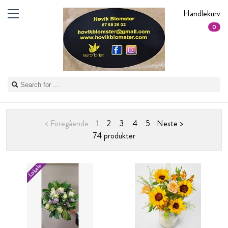
Handlekurv
0
< Foregående
1
2
3
4
5
Neste >
74 produkter