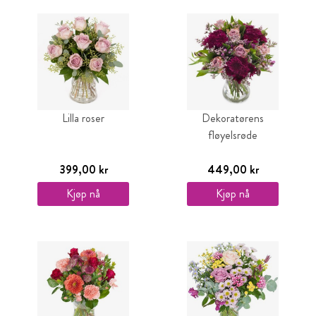
Lilla roser
Dekoratørens
fløyelsrøde
399,00 kr
449,00 kr
Kjøp nå
Kjøp nå